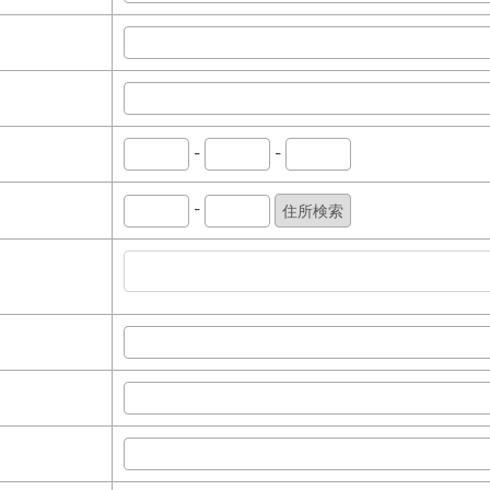
-
-
-