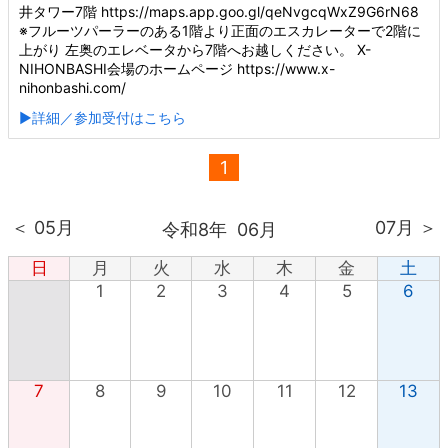
井タワー7階 https://maps.app.goo.gl/qeNvgcqWxZ9G6rN68
※フルーツパーラーのある1階より正面のエスカレーターで2階に
上がり 左奥のエレベータから7階へお越しください。 X-
NIHONBASHI会場のホームページ https://www.x-
nihonbashi.com/
▶詳細／参加受付はこちら
1
＜ 05月
07月 ＞
令和8年
06月
日
月
火
水
木
金
土
1
2
3
4
5
6
7
8
9
10
11
12
13