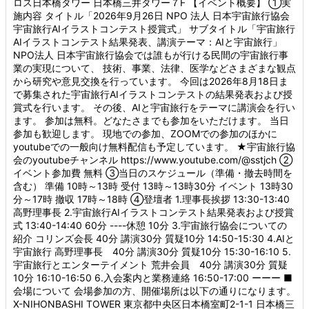
ロス日本橋タワー 日本橋三井タワー７F 【イベント概要】 ①実
施内容 タイトル「2026年9月26日 NPO 法人 日本宇宙旅行協会
宇宙旅行AIイラストコンテスト授賞式」 サブタイトル「宇宙旅行
AIイラストコンテスト結果発表、講演テーマ：AIと宇宙旅行」
NPO法人 日本宇宙旅行協会では誰もが行ける民間の宇宙旅行事
業の実現について、 技術、事業、法律、医学などさまざまな観点
から研究や意見交換を行っています。 今回は2026年8月18日ま
で募集された宇宙旅行AIイラストコンテストの結果発表および授
賞式を行います。 その後、AIと宇宙旅行をテーマに講演会を行い
ます。 参加は無料。どなたさまでも参加をいただけます。 当日
参加も歓迎します。 現地での参加、ZOOMでの参加のほかに
youtubeでの一般向け無料配信も予定しています。 ★宇宙旅行協
会のyoutubeチャンネル https://www.youtube.com/@sstjch ②
イベント参加費 無料 ③当日のスケジュール（準備・撤去時間を
含む） 準備 10時～13時 受付 13時～13時30分 イベント 13時30
分～17時 撤収 17時～18時 ④登壇者 1.理事長挨拶 13:30-13:40
高野理事長 2.宇宙旅行AIイラストコンテスト結果発表および授賞
式 13:40-14:40 60分 ----休憩 10分 3.宇宙旅行協会についての
紹介 コリンズ会長 40分 講演30分 質疑10分 14:50-15:30 4.AIと
宇宙旅行 高野理事長 40分 講演30分 質疑10分 15:30-16:10 5.
宇宙旅行とエンターテイメント 荒井会員 40分 講演30分 質疑
10分 16:10-16:50 6.入会案内と業務連絡 16:50-17:00 ーーー ■
会場について 会場参加の方、開催場所は以下の通りになります。
X-NIHONBASHI TOWER 東京都中央区日本橋室町2-1-1 日本橋三